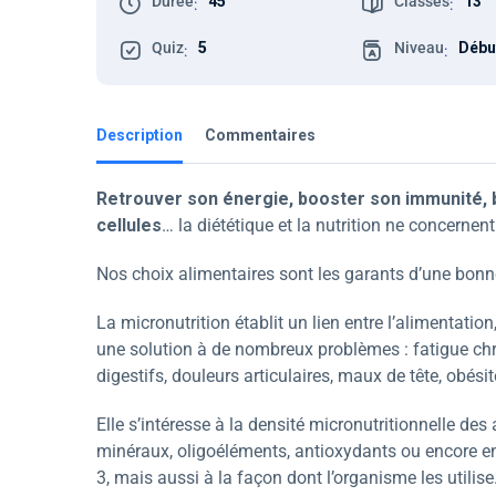
Durée
45'
Classes
13
:
:
Quiz
5
Niveau
Débu
:
:
Description
Commentaires
Retrouver son énergie, booster son immunité, b
cellules
… la diététique et la nutrition ne concernen
Nos choix alimentaires sont les garants d’une bonn
La micronutrition établit un lien entre l’alimentati
une solution à de nombreux problèmes : fatigue chr
digestifs, douleurs articulaires, maux de tête, obési
Elle s’intéresse à la densité micronutritionnelle des 
minéraux, oligoéléments, antioxydants ou encore e
3, mais aussi à la façon dont l’organisme les utilise