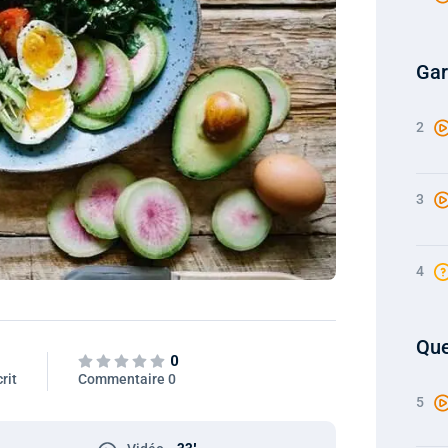
Gar
2
3
4
Que
0
rit
Commentaire 0
5