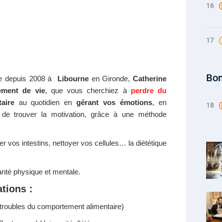
16
17
Bo
ée depuis 2008 à
Libourne
en Gironde,
Catherine
ement de vie
, que vous cherchiez à
perdre du
aire
au quotidien en
gérant vos émotions
, en
18
a de trouver la motivation, grâce à une méthode
r vos intestins, nettoyer vos cellules… la diététique
anté physique et mentale.
tions :
 (troubles du comportement alimentaire)