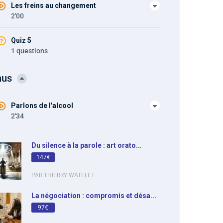
Les freins au changement
2'00
Quiz 5
1 questions
nus
Parlons de l'alcool
2'34
Du silence à la parole : art orato...
147€
PAR THIERRY WATELET
La négociation : compromis et désa...
97€