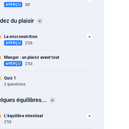
30'
APERÇU
dez du plaisir
La micronutrition
2'26
APERÇU
Manger : un plaisir avant tout
2'53
APERÇU
Quiz 1
2 questions
lques équilibres...
L'équilibre intestinal
2'55