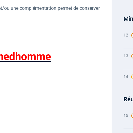
e et/ou une complémentation permet de conserver
Min
12
Chedhomme
13
14
Réu
15