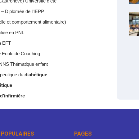
Castronovo) Université d’été
on – Diplomée de l’IEPP
elle et comportement alimentaire)
tifiée en PNL
à EFT
te Ecole de Coaching
PNNS Thématique enfant
rapeutique du
diabétique
étique
d’infirmière
 POPULAIRES
PAGES