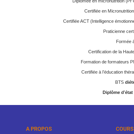
Diplômée en micronutrition (Pr 
Certifiée en Micronutriti
Certifiée ACT (Intelligence émotionn
Praticienne cer
Formée 
Certification de la Hau
Formation de formateurs 
Certifiée à l’éducation thé
BTS
diét
Diplôme d’état 
A PROPOS
COURS