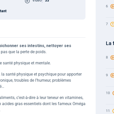
Vidéo
33'
:
6
tant
7
La 
ichonner ses intestins, nettoyer ses
t pas que la perte de poids.
8
e santé physique et mentale.
on, la santé physique et psychique pour apporter
9
onique, troubles de l’humeur, problèmes
té…
10
aliments, c’est-à-dire à leur teneur en vitamines,
n acides gras essentiels dont les fameux Oméga
.
11