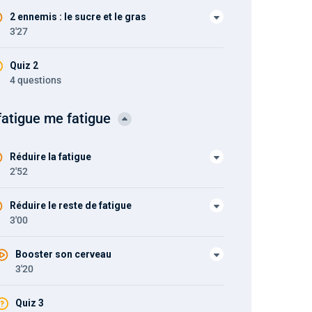
2 ennemis : le sucre et le gras
3'27
Quiz 2
4 questions
fatigue me fatigue
Réduire la fatigue
2'52
Réduire le reste de fatigue
3'00
Booster son cerveau
3'20
Quiz 3